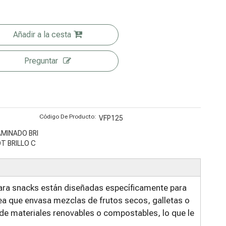
de fuentes
s sostenibles
renovables
con ventana
Añadir a la cesta
Preguntar
Código De Producto:
VFP125
AMINADO BRI
T BRILLO C
para snacks están diseñadas específicamente para
ea que envasa mezclas de frutos secos, galletas o
de materiales renovables o compostables, lo que le