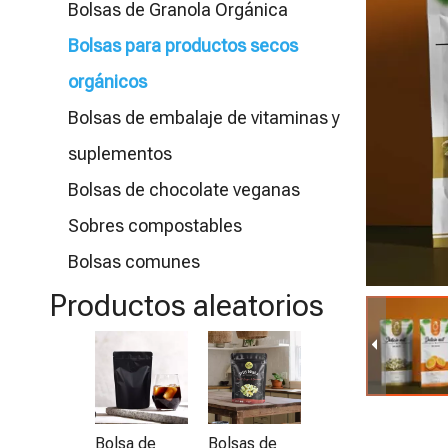
Bolsas de Granola Orgánica
Bolsas para productos secos
orgánicos
Bolsas de embalaje de vitaminas y
suplementos
Bolsas de chocolate veganas
Sobres compostables
Bolsas comunes
Productos aleatorios
Bolsa de
B
embalaje de
c
especias
r
orgánicas
co
Bolsa de
Bolsas de