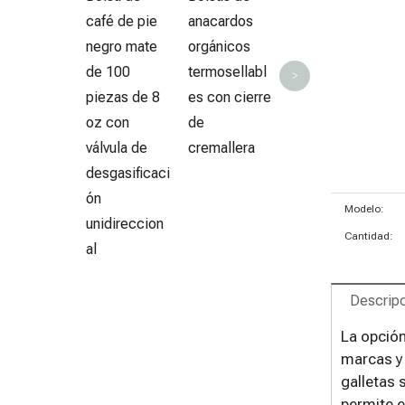
pequeñas
café de pie
anacardos
biodegradabl
negro mate
orgánicos
es
de 100
termosellabl
>
compostable
piezas de 8
es con cierre
s ecológicas
oz con
de
al por mayor
válvula de
cremallera
desgasificaci
ón
Modelo:
unidireccion
Cantidad:
al
Descripc
La opción
marcas y 
galletas 
permite e