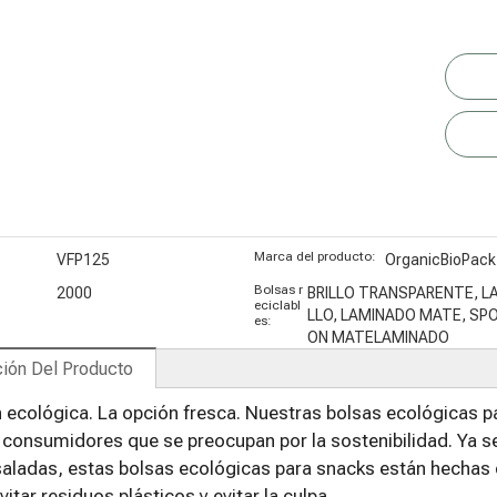
es
(PCR)
Marca del producto:
VFP125
OrganicBioPack
Bolsas r
2000
BRILLO TRANSPARENTE, L
eciclabl
LLO, LAMINADO MATE, SPO
es:
ON MATELAMINADO
ión Del Producto
 ecológica. La opción fresca. Nuestras bolsas ecológicas 
consumidores que se preocupan por la sostenibilidad. Ya s
saladas, estas bolsas ecológicas para snacks están hechas 
vitar residuos plásticos y evitar la culpa.