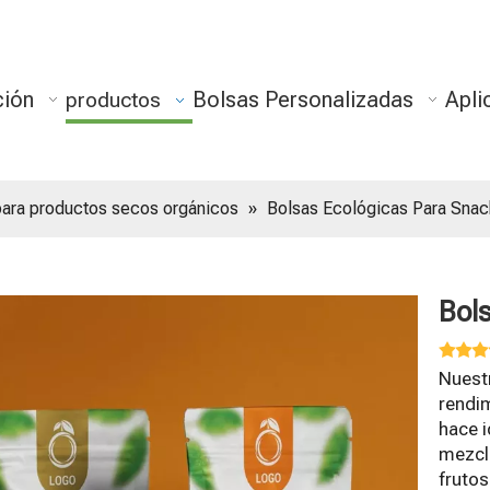
ción
Bolsas Personalizadas
Apli
productos
para productos secos orgánicos
»
Bolsas Ecológicas Para Snac
Bol
Nuest
rendim
hace 
mezcla
frutos