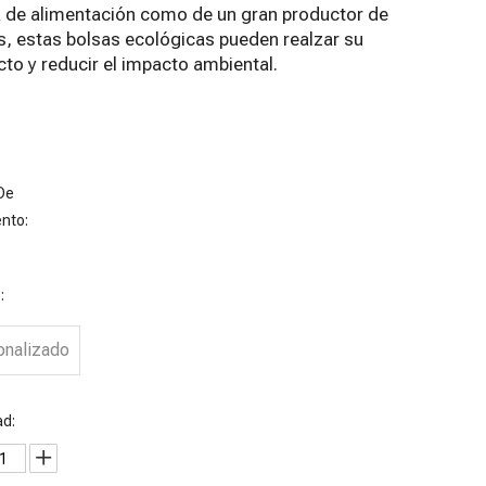
 de alimentación como de un gran productor de
s, estas bolsas ecológicas pueden realzar su
to y reducir el impacto ambiental.
De
nto:
:
onalizado
nvases de
Bolsa de
Bolsas de
Bolsas de
hocolate
bombones
embalaje de
café de
ad:
iodegradabl
Cbd
papel Kraft
s
sostenibles
compostable