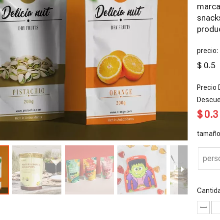
marca
snack
produc
precio:
$
0.5
Precio 
Descue
$
0.3
tamaño
pers
olsas de
Bolsas de
Bolsitas de
Rollo de
E
afé
embalaje de
té sin
película
c
Cantid
eciclables
café
plástico
reciclada
b
n válvula
biodegradabl
posconsumo
e