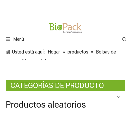
Menú
Usted está aquí:
Hogar
»
productos
»
Bolsas de
patatas fritas orgánicas
CATEGORÍAS DE PRODUCTO
Productos aleatorios
Bolsa 
latera