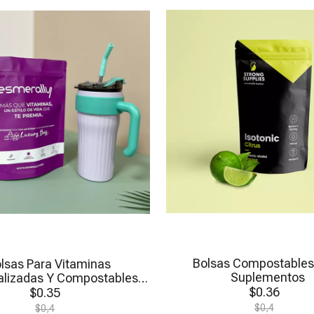
olsas de
Bolsa de
Bolsa de
Bolsas de
R
ie con
fondo plano
avena
café
c
entana
compostable
saludable
reciclables
L
baja en
con válvula
L
carbohidratos
U
P
B
Bolsas Compostables
lsas Para Vitaminas
Suplementos
alizadas Y Compostables
$
0.36
Con Base Plana
$
0.35
$
0,4
$
0,4