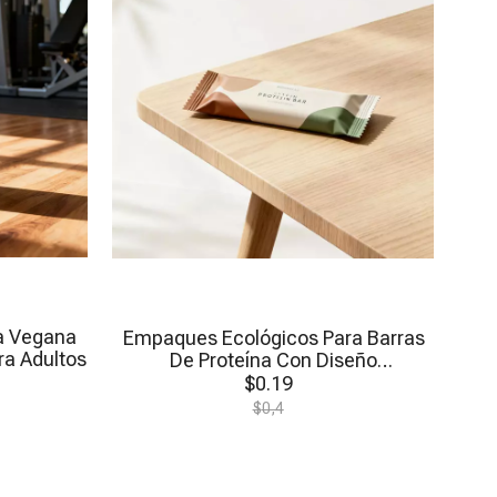
na Vegana
Empaques Ecológicos Para Barras
ra Adultos
De Proteína Con Diseño
Personalizado
$
0.19
$
0,4