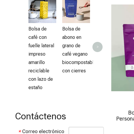
Impresión de
B
huecograbado
p
Bolsas de
v
bolsa de pie
Bolsa de
Bolsa de
respetuosas
café con
abono en
con el medio
fuelle lateral
grano de
>
ambiente al
impreso
café vegano
por mayor
amarillo
biocompostable
coloridas
reciclable
con cierres
con lazo de
estaño
Bo
Contáctenos
Person
Correo electrónico
*