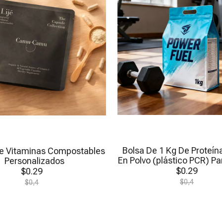
Bolsa De 1 Kg De Proteí
e Vitaminas Compostables
En Polvo (plástico PCR) Pa
Personalizados
$
0.29
$
0.29
$
0,4
$
0,4