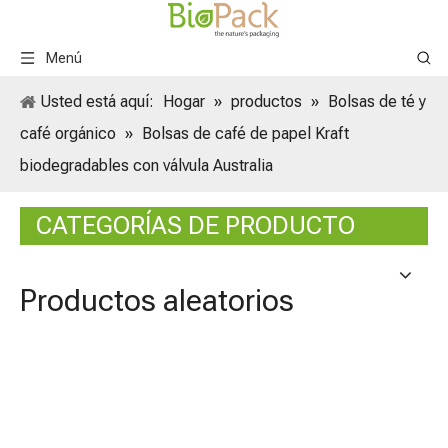
Menú
Usted está aquí:
Hogar
»
productos
»
Bolsas de té y
café orgánico
»
Bolsas de café de papel Kraft
biodegradables con válvula Australia
CATEGORÍAS DE PRODUCTO
Productos aleatorios
sobre
perso
100% 
para e