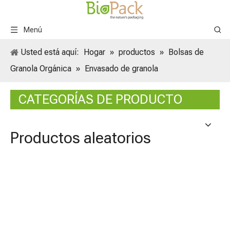
Menú
Usted está aquí:
Hogar
»
productos
»
Bolsas de
Granola Orgánica
»
Envasado de granola
CATEGORÍAS DE PRODUCTO
Productos aleatorios
Bolsa
de gra
tostad
respet
medio
>