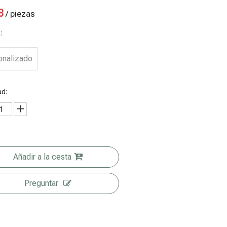
8
/ piezas
:
onalizado
ad:
Añadir a la cesta
olsa de
Bolsas de
Bolsas de
Paquetes de
Preguntar
hocolate
frutos secos
proteína
frutas
eciclable
reciclables
vegana
liofilizadas
de base
reciclables