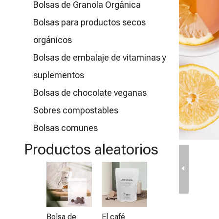
Bolsas de Granola Orgánica
Bolsas para productos secos
orgánicos
Bolsas de embalaje de vitaminas y
suplementos
Bolsas de chocolate veganas
Sobres compostables
Bolsas comunes
Productos aleatorios
Empaque de
B
chips
se
biodegradabl
v
es
re
Bolsa de
El café