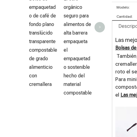
b
empaquetad
orgánico
Modelo:
p
o de café de
seguro para
Cantidad:
fondo plano
alimentos de
Descripc
>
translúcido
alta barrera
Las mejo
transparente
empaqueta
Bolsas de
compostable
el
También
de grado
empaquetad
cremaller
alimenticio
o sostenible
roto el s
con
hecho del
Para mini
cremallera
material
compostab
compostable
el
Las mej