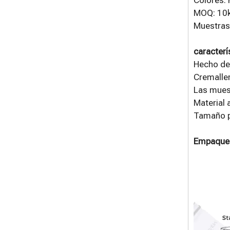
MOQ: 10
Muestras:
caracterí
Hecho de
Cremaller
Las muesc
Material 
Tamaño pe
Empaque 