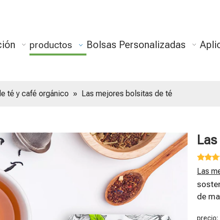
ción
Bolsas Personalizadas
Apli
productos
e té y café orgánico
»
Las mejores bolsitas de té
Las
Las me
soste
de mat
precio: