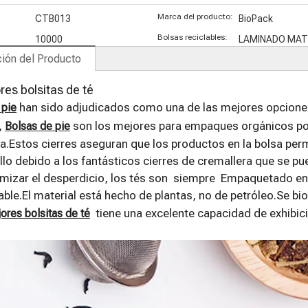
ase de
Marca del producto:
CTB013
BioPack
lantas
Bolsas reciclables:
10000
LAMINADO MAT
ión del Producto
res bolsitas de té
han sido adjudicados como una de las mejores opcione
 pie
,
son los mejores para empaques orgánicos por
Bolsas de pie
a.Estos cierres aseguran que los productos en la bolsa pe
ello debido a los fantásticos cierres de cremallera que se pue
mizar el desperdicio, los tés son siempre Empaquetado en 
le.El material está hecho de plantas, no de petróleo.Se b
tiene una excelente capacidad de exhibici
ores bolsitas de té