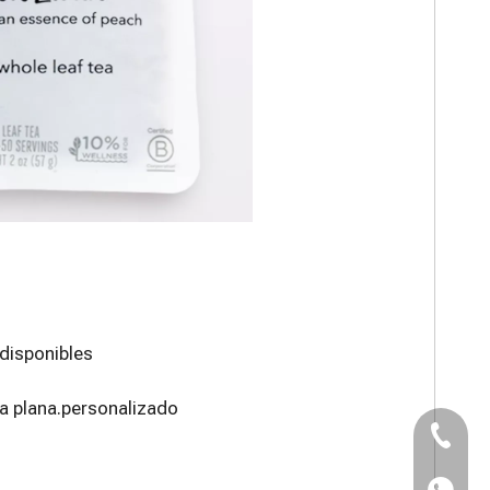
disponibles
lsa plana.personalizado
TEL：+8