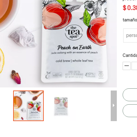
$
0.3
tamaño
pers
Cantid
olsa de
Bolsa de
Bolsas
Rollo de
B
llado al
boquilla
Reciclables
película
c
acío
reciclada
de Frutos
compostable
r
ciclable a
posconsumo
Secos