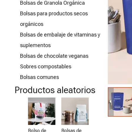
Bolsas de Granola Orgánica
Bolsas para productos secos
orgánicos
Bolsas de embalaje de vitaminas y
suplementos
Bolsas de chocolate veganas
Sobres compostables
Bolsas comunes
Productos aleatorios
Bolsitas de
B
té de café
té
orgánico
re
Bolso de
Bolsas de