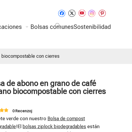
caciones
Bolsas comunes
Sostenibilidad
o biocompostable con cierres
sa de abono en grano de café
ano biocompostable con cierres
0 Recenzoj
ete verde con nuestro
Bolsa de compost
!El
están
radable
bolsas ziplock biodegradables