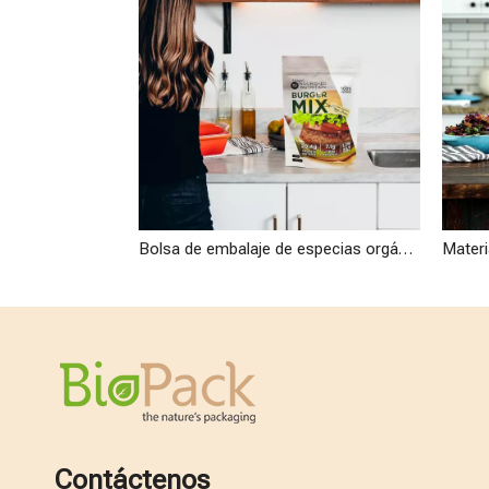
Bolsa de embalaje de especias orgánicas pequeñas biodegradables compostables ecológicas al por mayor
Contáctenos