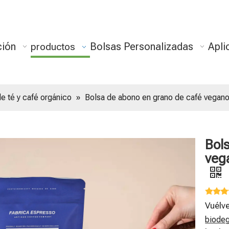
ción
Bolsas Personalizadas
Apli
productos
e té y café orgánico
»
Bolsa de abono en grano de café vegan
Bol
veg
Vuélv
biodeg