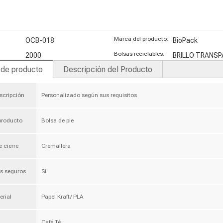
barra de
c
granola
b
Marca del producto:
OCB-018
BioPack
Bolsas reciclables:
2000
BRILLO TRANS
 de producto
Descripción del Producto
scripción
Personalizado según sus requisitos
 producto
Bolsa de pie
e cierre
Cremallera
s seguros
Sí
erial
Papel Kraft/ PLA
Café Té