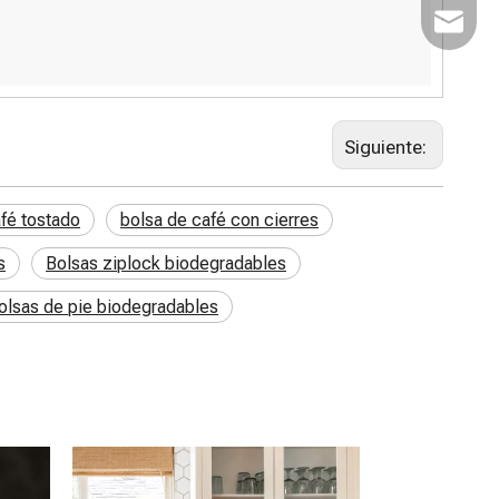
Correo 
Siguiente:
fé tostado
bolsa de café con cierres
s
Bolsas ziplock biodegradables
olsas de pie biodegradables