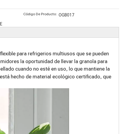
ecicladas
compostable
reciclables
o ecológico
osconsumo
con
Código De Producto:
OGB017
PCR)
impresión
E
digital
lexible para refrigerios multiusos que se pueden
umidores la oportunidad de llevar la granola para
ellado cuando no esté en uso, lo que mantiene la
está hecho de material ecológico certificado, que