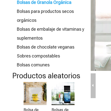
Bolsas de Granola Orgánica
Bolsas para productos secos
orgánicos
Bolsas de embalaje de vitaminas y
suplementos
Bolsas de chocolate veganas
Sobres compostables
Bolsas comunes
Productos aleatorios
Bolsas
B
Ziplock
re
biodegradabl
b
es a prueba
p
Bolsa de
Bolsas de