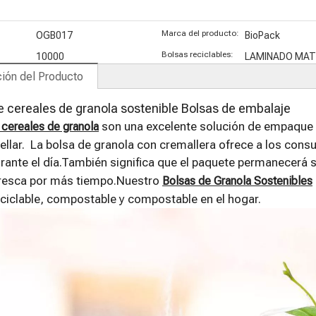
Matcha
Australia
r
orgánico
p
Marca del producto:
OGB017
BioPack
(
Bolsas reciclables:
10000
LAMINADO MAT
ión del Producto
e cereales de granola sostenible Bolsas de embalaje
son una excelente solución de empaque f
 cereales de granola
sellar. La bolsa de granola con cremallera ofrece a los cons
ante el día.También significa que el paquete permanecerá s
resca por más tiempo.Nuestro
Bolsas de Granola Sostenibles
eciclable, compostable y compostable en el hogar.