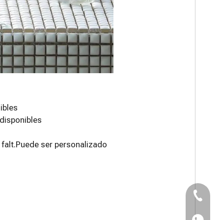
ibles
disponibles
a falt.Puede ser personalizado
TEL：+8