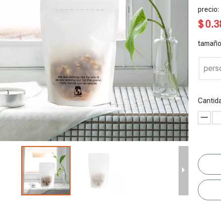
precio:
$
0.3
tamaño
pers
Cantid
olsa de pie
Bolsa de
Bolsa de pie
Bolsas de té
V
ciclable a
fondo plano
compostable
de compost
m
ase de
reciclada
al por mayor
negro mate
b
lantas
posconsumo
para té verde
sin plástico
f