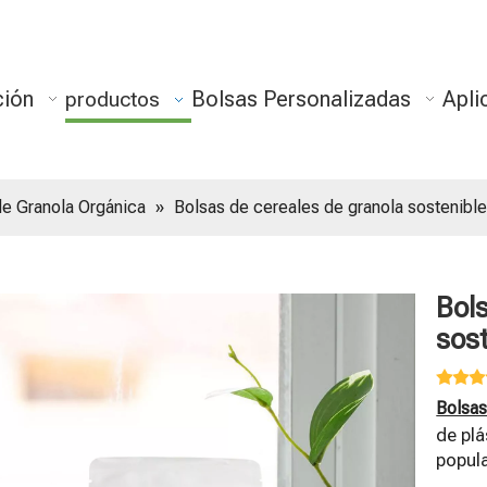
ción
Bolsas Personalizadas
Apli
productos
de Granola Orgánica
»
Bolsas de cereales de granola sostenibl
Bol
sos
Bolsas
de pl
popula