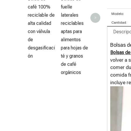
de humedad
café 100%
fuelle
de material
Modelo:
reciclable de
laterales
>
laminado
alta calidad
reciclables
Cantidad:
para
con válvula
aptas para
Descripc
alimentos
de
alimentos
Bolsas d
orgánicos
desgasificaci
para hojas de
Bolsas de
veganos
ón
té y granos
volver a 
de café
comer dur
orgánicos
comida f
incluye r