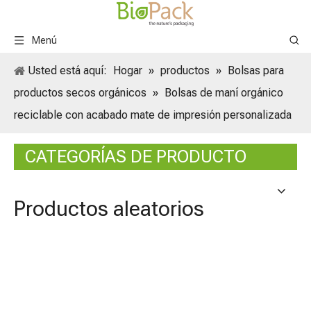
Menú
Usted está aquí:
Hogar
»
productos
»
Bolsas para
productos secos orgánicos
»
Bolsas de maní orgánico
reciclable con acabado mate de impresión personalizada
CATEGORÍAS DE PRODUCTO
Productos aleatorios
Bolsas
latera
aptas 
para h