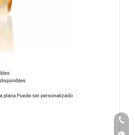
ables
disponibles
lsa plana.Puede ser personalizado
TEL：+8