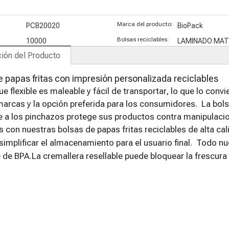
de impresión
digital
Marca del producto:
PCB20020
BioPack
Bolsas reciclables:
10000
LAMINADO MAT
ión del Producto
e papas fritas con impresión personalizada reciclables
e flexible es maleable y fácil de transportar, lo que lo convi
marcas y la opción preferida para los consumidores. La bols
te a los pinchazos protege sus productos contra manipulac
 con nuestras bolsas de papas fritas reciclables de alta c
simplificar el almacenamiento para el usuario final. Todo n
e de BPA.La cremallera resellable puede bloquear la frescura 