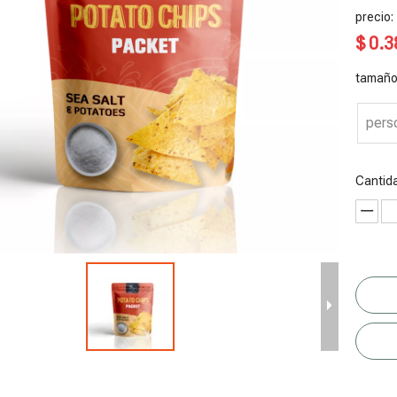
precio:
$
0.3
tamaño
pers
Cantid
nvasado de
Bolsa de pie
Bolsas de
Envasado de
S
ranola
compostable
chocolate
chispas de
c
para chips
veganas
chocolate
s
reciclables