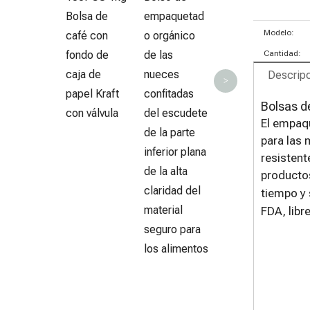
Bolsa de
empaquetad
Modelo:
café con
o orgánico
fondo de
de las
Cantidad:
caja de
nueces
Descripc
>
papel Kraft
confitadas
Bolsas d
con válvula
del escudete
El empaqu
de la parte
para las 
inferior plana
resisten
de la alta
productos
claridad del
tiempo y 
material
FDA, libr
seguro para
los alimentos