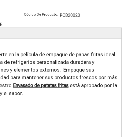
orgánicas de
Matcha
reciclables
fondo plano
orgánico
con
Código De Producto:
PCB20020
compostable
impresión
E
s
personalizad
a
erte en la película de empaque de papas fritas ideal
a de refrigerios personalizada duradera y
iones y elementos externos. Empaque sus
alidad para mantener sus productos frescos por más
uestro
está aprobado por la
Envasado de patatas fritas
y el sabor.