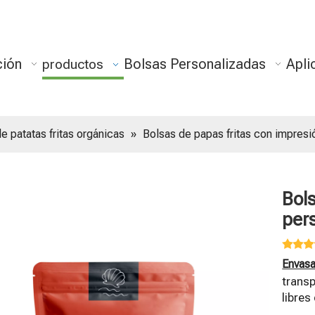
ción
Bolsas Personalizadas
Apli
productos
e patatas fritas orgánicas
»
Bolsas de papas fritas con impresi
Bol
per
Envasa
transp
libres