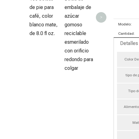
pie
o
de pie para
embalaje de
reciclable
v
café, color
azúcar
>
con muesca
p
blanco mate,
gomoso
Modelo:
de lágrima
re
de 8.0 fl oz.
reciclable
Cantidad:
esmerilado
Detalles
con orificio
redondo para
Color De
colgar
tipo de
Tipo d
Alimento
Mat