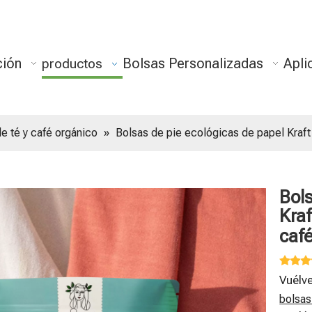
ción
Bolsas Personalizadas
Apli
productos
e té y café orgánico
»
Bolsas de pie ecológicas de papel Kraft
Bols
Kra
caf
Vuélv
bolsas