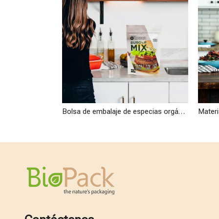
Bolsa de embalaje de especias orgánicas pequeñas biodegradables compostables ecológicas al por mayor