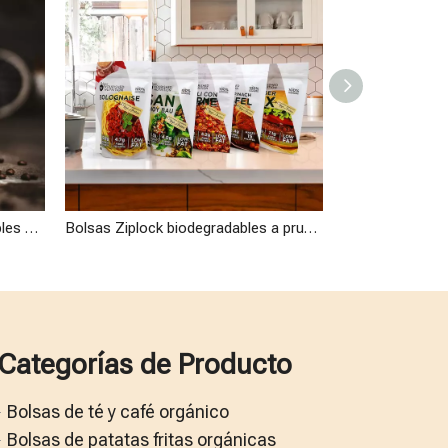
Bolsas de compost biodegradables certificadas con material PBS de alta calidad para café tostado y hojas de té
Bolsas Ziplock biodegradables a prueba de humedad de material laminado para alimentos orgánicos veganos
Categorías de Producto
Bolsas de té y café orgánico
Bolsas de patatas fritas orgánicas