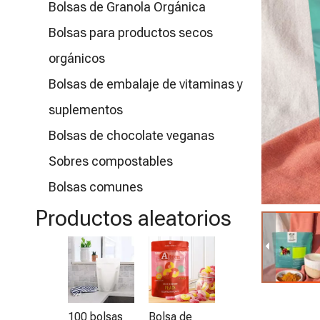
Bolsas de Granola Orgánica
Bolsas para productos secos
orgánicos
Bolsas de embalaje de vitaminas y
suplementos
Bolsas de chocolate veganas
Sobres compostables
Bolsas comunes
Productos aleatorios
Bolsa de
B
embalaje de
e
ensalada
a
vegana de
b
100 bolsas
Bolsa de