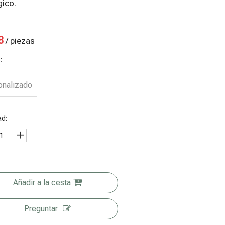
gico.
8
/ piezas
:
onalizado
ad:
obres
Bolsas
100 Eco
Bolsas de té
Añadir a la cesta
ompostable
biodegradabl
Friendly
de pie
es para
Mango Seca
compostable
Preguntar
superaliment
Bolsa con
s para el