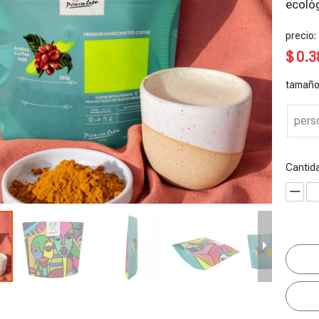
ecoló
precio:
$
0.3
tamaño
pers
Cantid
olsa de
Bolsa plana
Bolsas de
Envasado de
S
mbalaje de
compostable
Granola Sin
frutos secos
c
zúcar
Gluten
s
lanco