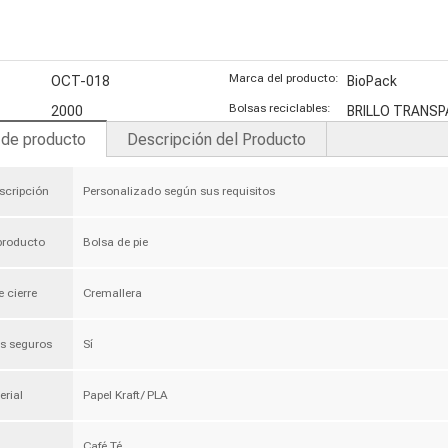
rgánico
egano de
ie 100%
Marca del producto:
OCT-018
BioPack
ciclable
Bolsas reciclables:
2000
BRILLO TRANS
 de producto
Descripción del Producto
scripción
Personalizado según sus requisitos
 producto
Bolsa de pie
e cierre
Cremallera
s seguros
Sí
erial
Papel Kraft/ PLA
Café Té