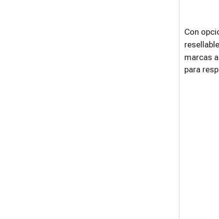
Con opcio
resellabl
marcas ar
para resp