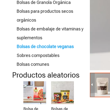
Bolsas de Granola Orgánica
Bolsas para productos secos
orgánicos
Bolsas de embalaje de vitaminas y
suplementos
Bolsas de chocolate veganas
Sobres compostables
Bolsas comunes
Productos aleatorios
Bolsa de
E
avena
o 
e
Bolsa de
Bolsas de