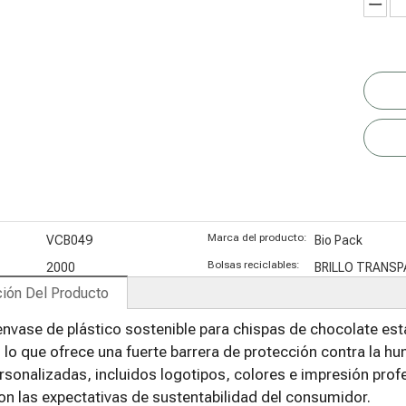
orgánicos
personalizad
c
con cierre de
as para café
e
cremallera
tostado
Marca del producto:
VCB049
Bio Pack
Bolsas reciclables:
2000
BRILLO TRANS
ión Del Producto
nvase de plástico sostenible para chispas de chocolate est
 lo que ofrece una fuerte barrera de protección contra la 
sonalizadas, incluidos logotipos, colores e impresión profe
n las expectativas de sustentabilidad del consumidor.