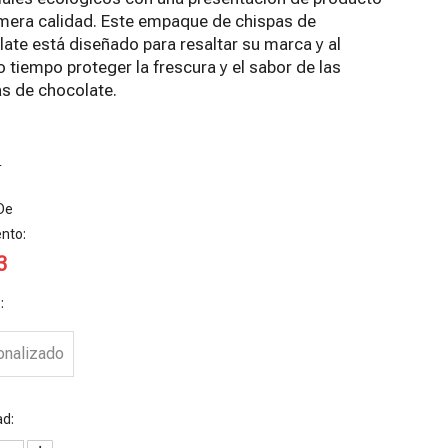
imera calidad. Este empaque de chispas de
ate está diseñado para resaltar su marca y al
tiempo proteger la frescura y el sabor de las
as de chocolate.
8
De
nto:
3
:
olsa de
Bolsas de
Bolsas De
El Ziplock
onalizado
afé con
café 100 %
Chips
Personalizad
uelle lateral
reciclables a
Personalizad
o Reciclable
ad:
eciclable
base de
as
Del Diseño