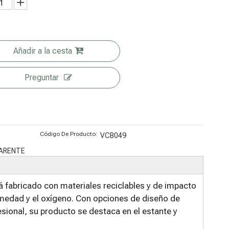
on lazo de
plantas y sin
Ecológicas
Se Levanta
staño
emisiones
Con
Las Bolsas
de carbono
Impresión
De La Fruta
Completame
Seca De La
Añadir a la cesta
nte En Color
Piña Del
Preguntar
Congelador
Del Embalaje
Código De Producto:
VCB049
PARENTE
á fabricado con materiales reciclables y de impacto
humedad y el oxígeno. Con opciones de diseño de
sional, su producto se destaca en el estante y