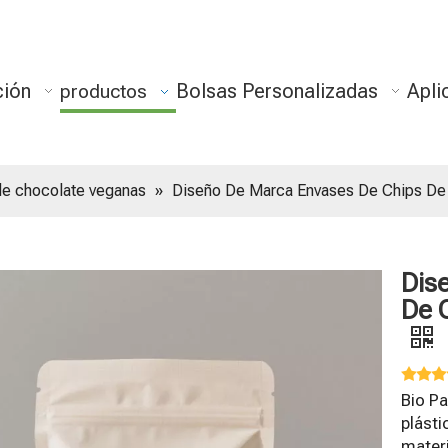
ción
Bolsas Personalizadas
Apli
productos
de chocolate veganas
»
Diseño De Marca Envases De Chips De 
Dis
De 
Bio P
plást
mater