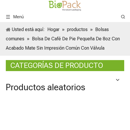
Menú
Usted está aquí:
Hogar
»
productos
»
Bolsas
comunes
»
Bolsa De Café De Pie Pequeña De 8oz Con
Acabado Mate Sin Impresión Común Con Válvula
CATEGORÍAS DE PRODUCTO
Productos aleatorios
Bolsa
grano 
vegan
bioco