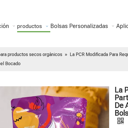
ción
Bolsas Personalizadas
Apli
productos
para productos secos orgánicos
»
La PCR Modificada Para Requi
Del Bocado
La 
Par
De A
Bols