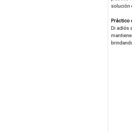
solución 
Práctico 
Di adiós 
mantiene 
brindand