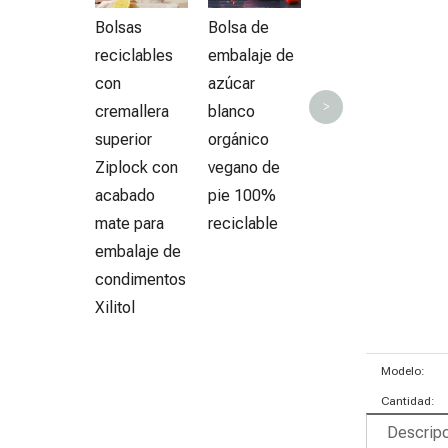
Envases de
a
Bolsas
Bolsa de
alimentos
reciclables
embalaje de
ecológicos
con
azúcar
para
>
cremallera
blanco
productos
superior
orgánico
orgánicos
Ziplock con
vegano de
acabado
pie 100%
mate para
reciclable
embalaje de
condimentos
Xilitol
Modelo:
Cantidad:
Descripc