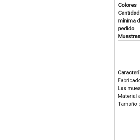
Colores
Cantidad
mínima 
pedido
Muestra
Caracterí
Fabricad
Las muesc
Material 
Tamaño pe