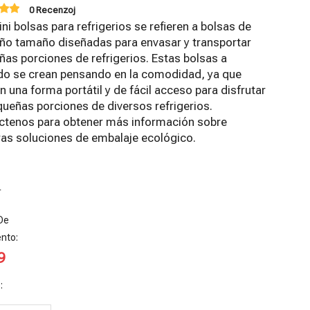
0 Recenzoj
ni bolsas para refrigerios se refieren a bolsas de
ño tamaño diseñadas para envasar y transportar
as porciones de refrigerios. Estas bolsas a
o se crean pensando en la comodidad, ya que
n una forma portátil y de fácil acceso para disfrutar
ueñas porciones de diversos refrigerios.
ctenos para obtener más información sobre
ras soluciones de embalaje ecológico.
8
De
nto:
9
olsas de
Bolsas de
Material
Bolsas De
rutos Secos
plástico
Laminado
Proteína
:
cológicos
personalizad
Eco
Veganas