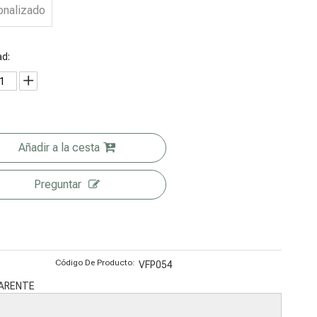
onalizado
as para
Compostabl
Resellables
embalaje de
e Café
Vacías
productos
Envases
Biocomposta
ad:
secos de
Envases
bles
frutos secos
Orgánicos
Añadir a la cesta
Preguntar
Código De Producto:
VFP054
PARENTE