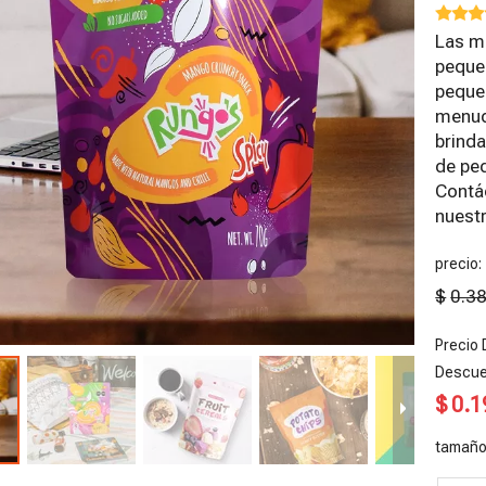
Las mi
peque
pequeñ
menud
brinda
de peq
Contá
nuest
precio:
$
0.3
Precio 
Descue
$
0.1
olsas de
Bolsas de
Bolsas de
Bolsas de
B
afé de
Café
proteína de
vitaminas
F
tamaño
apel de
Sostenibles
suero
recicladas
E