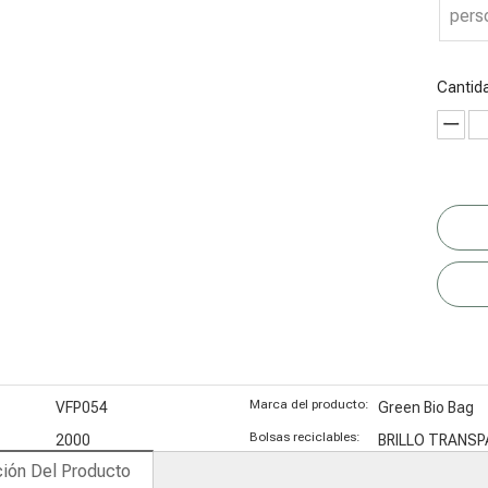
pers
luminio
recicladas
posconsumo
posconsumo
(PCR)
(PCR)
Cantid
Marca del producto:
VFP054
Green Bio Bag
Bolsas reciclables:
2000
BRILLO TRANS
ión Del Producto